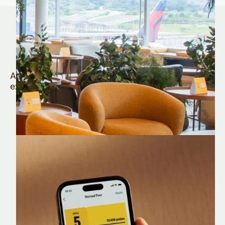
Quem é Nomad tem
muito mais
Aproveite todos os benefícios e vantagens
exclusivas da sua Conta Internacional
Nomad Lounge