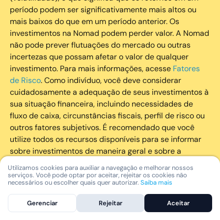
período podem ser significativamente mais altos ou
mais baixos do que em um período anterior. Os
investimentos na Nomad podem perder valor. A Nomad
não pode prever flutuações do mercado ou outras
incertezas que possam afetar o valor de qualquer
investimento. Para mais informações, acesse
Fatores
de Risco
. Como indivíduo, você deve considerar
cuidadosamente a adequação de seus investimentos à
sua situação financeira, incluindo necessidades de
fluxo de caixa, circunstâncias fiscais, perfil de risco ou
outros fatores subjetivos. É recomendado que você
utilize todos os recursos disponíveis para se informar
sobre investimentos de maneira geral e sobre a
composição geral de seu portfólio. Questões fiscais ou
Utilizamos cookies para auxiliar a navegação e melhorar nossos
legais relativas aos investimentos realizados através da
serviços. Você pode optar por aceitar, rejeitar os cookies não
necessários ou escolher quais quer autorizar.
Saiba mais
Nomad devem ser obtidas pelos próprios clientes. A
Nomad e suas afiliadas não fornecem nenhum tipo de
Gerenciar
Rejeitar
Aceitar
aconselhamento legal ou fiscal.