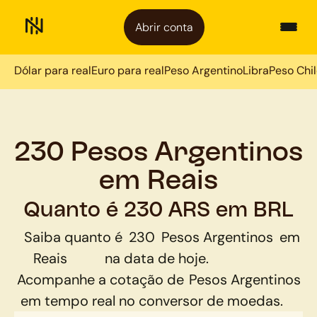
Abrir conta
Dólar para real
Euro para real
Peso Argentino
Libra
Peso Chi
230 Pesos Argentinos
em Reais
Quanto é 230 ARS em BRL
Saiba quanto é
230
Pesos Argentinos
em
Reais
na data de hoje.
Acompanhe a cotação de
Pesos Argentinos
em tempo real no conversor de moedas.