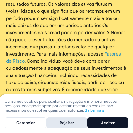
resultados futuros. Os valores dos ativos flutuam
(volatilidade), o que significa que os retornos em um
período podem ser significativamente mais altos ou
mais baixos do que em um período anterior. Os
investimentos na Nomad podem perder valor. A Nomad
não pode prever flutuações do mercado ou outras
incertezas que possam afetar o valor de qualquer
investimento. Para mais informações, acesse
Fatores
de Risco
. Como indivíduo, você deve considerar
cuidadosamente a adequação de seus investimentos à
sua situação financeira, incluindo necessidades de
fluxo de caixa, circunstâncias fiscais, perfil de risco ou
outros fatores subjetivos. É recomendado que você
utilize todos os recursos disponíveis para se informar
Utilizamos cookies para auxiliar a navegação e melhorar nossos
sobre investimentos de maneira geral e sobre a
serviços. Você pode optar por aceitar, rejeitar os cookies não
composição geral de seu portfólio. Questões fiscais ou
necessários ou escolher quais quer autorizar.
Saiba mais
legais relativas aos investimentos realizados através da
Gerenciar
Rejeitar
Aceitar
Nomad devem ser obtidas pelos próprios clientes. A
Nomad e suas afiliadas não fornecem nenhum tipo de