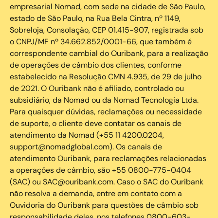
empresarial Nomad, com sede na cidade de São Paulo,
estado de São Paulo, na Rua Bela Cintra, nº 1149,
Sobreloja, Consolação, CEP 01.415-907, registrada sob
o CNPJ/MF nº 34.662.852/0001-66, que também é
correspondente cambial do Ouribank, para a realização
de operações de câmbio dos clientes, conforme
estabelecido na Resolução CMN 4.935, de 29 de julho
de 2021. O Ouribank não é afiliado, controlado ou
subsidiário, da Nomad ou da Nomad Tecnologia Ltda.
Para quaisquer dúvidas, reclamações ou necessidade
de suporte, o cliente deve contatar os canais de
atendimento da Nomad (+55 11 4200.0204,
support@nomadglobal.com). Os canais de
atendimento Ouribank, para reclamações relacionadas
a operações de câmbio, são +55 0800-775-0404
(SAC) ou SAC@ouribank.com. Caso o SAC do Ouribank
não resolva a demanda, entre em contato com a
Ouvidoria do Ouribank para questões de câmbio sob
responsabilidade deles, nos telefones 0800-603-