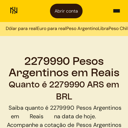
Abrir conta
Dólar para real
Euro para real
Peso Argentino
Libra
Peso Chi
2279990 Pesos
Argentinos em Reais
Quanto é 2279990 ARS em
BRL
Saiba quanto é
2279990
Pesos Argentinos
em
Reais
na data de hoje.
Acompanhe a cotação de
Pesos Argentinos