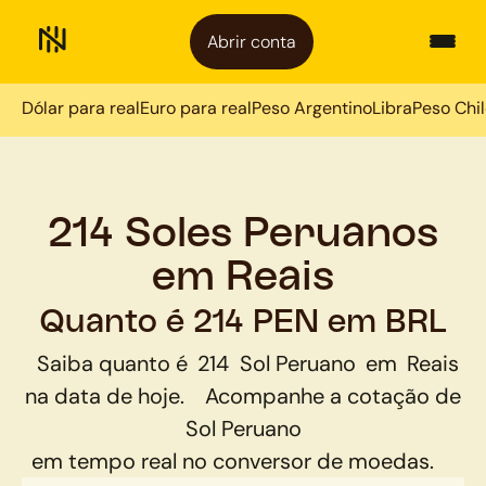
Abrir conta
Dólar para real
Euro para real
Peso Argentino
Libra
Peso Chi
214 Soles Peruanos
em Reais
Quanto é 214 PEN em BRL
Saiba quanto é
214
Sol Peruano
em
Reais
na data de hoje.
Acompanhe a cotação de
Sol Peruano
em tempo real no conversor de moedas.