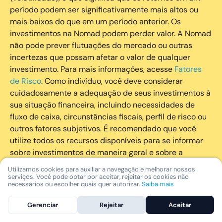
período podem ser significativamente mais altos ou
mais baixos do que em um período anterior. Os
investimentos na Nomad podem perder valor. A Nomad
não pode prever flutuações do mercado ou outras
incertezas que possam afetar o valor de qualquer
investimento. Para mais informações, acesse
Fatores
de Risco
. Como indivíduo, você deve considerar
cuidadosamente a adequação de seus investimentos à
sua situação financeira, incluindo necessidades de
fluxo de caixa, circunstâncias fiscais, perfil de risco ou
outros fatores subjetivos. É recomendado que você
utilize todos os recursos disponíveis para se informar
sobre investimentos de maneira geral e sobre a
composição geral de seu portfólio. Questões fiscais ou
Utilizamos cookies para auxiliar a navegação e melhorar nossos
legais relativas aos investimentos realizados através da
serviços. Você pode optar por aceitar, rejeitar os cookies não
necessários ou escolher quais quer autorizar.
Saiba mais
Nomad devem ser obtidas pelos próprios clientes. A
Nomad e suas afiliadas não fornecem nenhum tipo de
Gerenciar
Rejeitar
Aceitar
aconselhamento legal ou fiscal.