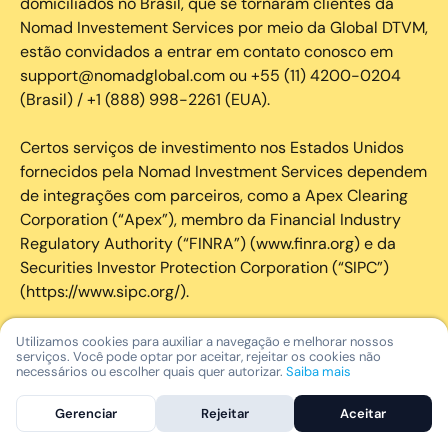
domiciliados no Brasil, que se tornaram clientes da
Nomad Investement Services por meio da Global DTVM,
estão convidados a entrar em contato conosco em
support@nomadglobal.com ou +55 (11) 4200-0204
(Brasil) / +1 (888) 998-2261 (EUA).
Certos serviços de investimento nos Estados Unidos
fornecidos pela Nomad Investment Services dependem
de integrações com parceiros, como a Apex Clearing
Corporation (“Apex”), membro da Financial Industry
Regulatory Authority (“FINRA”) (www.finra.org) e da
Securities Investor Protection Corporation (“SIPC”)
(https://www.sipc.org/).
A SIPC protege os valores mobiliários de clientes de
Utilizamos cookies para auxiliar a navegação e melhorar nossos
serviços. Você pode optar por aceitar, rejeitar os cookies não
seus membros em até US$ 250.000,00 para
necessários ou escolher quais quer autorizar.
Saiba mais
reclamações de dinheiro. Brochura explicativa
disponível mediante solicitação ou em www.sipc.org. O
Gerenciar
Rejeitar
Aceitar
SIPC não protege contra perdas de mercado e não