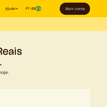
Ajuda
PT-BR
Abrir conta
Reais
L
hoje.