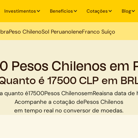
Investimentos
Benefícios
Cotações
Blog
ibra
Peso Chileno
Sol Peruano
Iene
Franco Suíço
0 Pesos Chilenos em 
Quanto é 17500 CLP em BR
a quanto é
17500
Pesos Chilenos
em
Reais
na data de 
Acompanhe a cotação de
Pesos Chilenos
em tempo real no conversor de moedas.