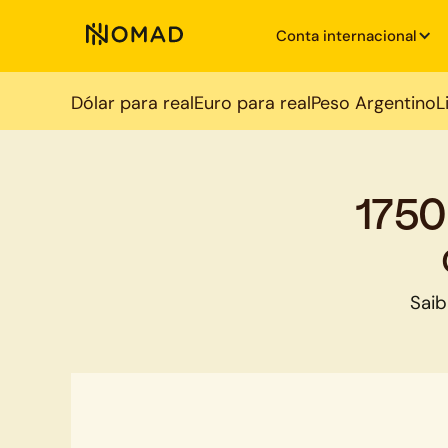
Conta internacional
Dólar para real
Euro para real
Peso Argentino
L
1750
Saib