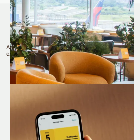
Quem é Nomad tem
muito mais
Aproveite todos os benefícios e vantagens
exclusivas da sua Conta Internacional
Nomad Lounge