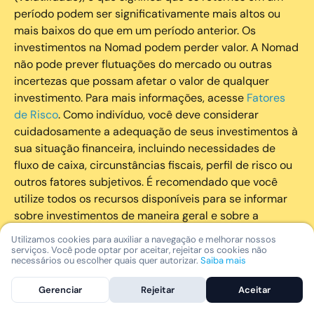
período podem ser significativamente mais altos ou
mais baixos do que em um período anterior. Os
investimentos na Nomad podem perder valor. A Nomad
não pode prever flutuações do mercado ou outras
incertezas que possam afetar o valor de qualquer
investimento. Para mais informações, acesse
Fatores
de Risco
. Como indivíduo, você deve considerar
cuidadosamente a adequação de seus investimentos à
sua situação financeira, incluindo necessidades de
fluxo de caixa, circunstâncias fiscais, perfil de risco ou
outros fatores subjetivos. É recomendado que você
utilize todos os recursos disponíveis para se informar
sobre investimentos de maneira geral e sobre a
composição geral de seu portfólio. Questões fiscais ou
Utilizamos cookies para auxiliar a navegação e melhorar nossos
legais relativas aos investimentos realizados através da
serviços. Você pode optar por aceitar, rejeitar os cookies não
necessários ou escolher quais quer autorizar.
Saiba mais
Nomad devem ser obtidas pelos próprios clientes. A
Nomad e suas afiliadas não fornecem nenhum tipo de
Gerenciar
Rejeitar
Aceitar
aconselhamento legal ou fiscal.