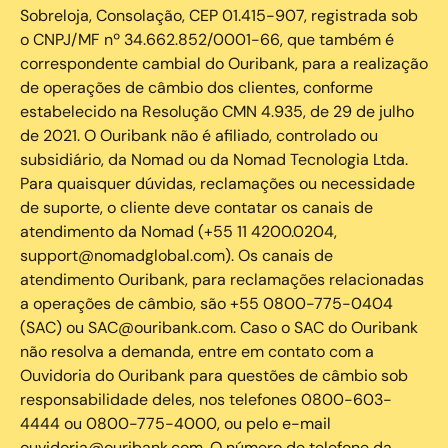
Sobreloja, Consolação, CEP 01.415-907, registrada sob
o CNPJ/MF nº 34.662.852/0001-66, que também é
correspondente cambial do Ouribank, para a realização
de operações de câmbio dos clientes, conforme
estabelecido na Resolução CMN 4.935, de 29 de julho
de 2021. O Ouribank não é afiliado, controlado ou
subsidiário, da Nomad ou da Nomad Tecnologia Ltda.
Para quaisquer dúvidas, reclamações ou necessidade
de suporte, o cliente deve contatar os canais de
atendimento da Nomad (+55 11 4200.0204,
support@nomadglobal.com). Os canais de
atendimento Ouribank, para reclamações relacionadas
a operações de câmbio, são +55 0800-775-0404
(SAC) ou SAC@ouribank.com. Caso o SAC do Ouribank
não resolva a demanda, entre em contato com a
Ouvidoria do Ouribank para questões de câmbio sob
responsabilidade deles, nos telefones 0800-603-
4444 ou 0800-775-4000, ou pelo e-mail
ouvidoria@ouribank.com. O número de telefone da