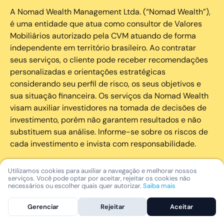
A Nomad Wealth Management Ltda. (“Nomad Wealth”),
é uma entidade que atua como consultor de Valores
Mobiliários autorizado pela CVM atuando de forma
independente em território brasileiro. Ao contratar
seus serviços, o cliente pode receber recomendações
personalizadas e orientações estratégicas
considerando seu perfil de risco, os seus objetivos e
sua situação financeira. Os serviços da Nomad Wealth
visam auxiliar investidores na tomada de decisões de
investimento, porém não garantem resultados e não
substituem sua análise. Informe-se sobre os riscos de
cada investimento e invista com responsabilidade.
As marcas registradas, logotipos e marcas de serviço
Utilizamos cookies para auxiliar a navegação e melhorar nossos
serviços. Você pode optar por aceitar, rejeitar os cookies não
que aparecem nos Serviços, incluindo, mas não se
necessários ou escolher quais quer autorizar.
Saiba mais
limitando à marca registrada “Nomad” são marcas
registradas e marcas de serviço da Nomad. Outros
Gerenciar
Rejeitar
Aceitar
nomes de empresas, nomes de produtos e nomes de