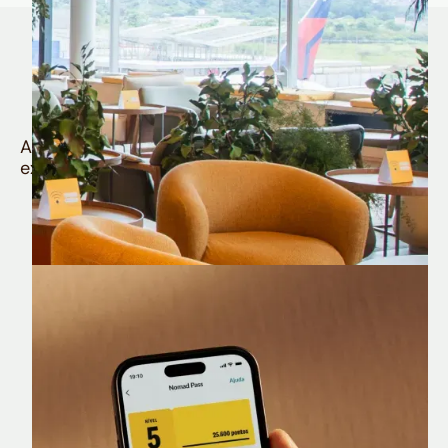
Quem é Nomad tem
muito mais
Aproveite todos os benefícios e vantagens
exclusivas da sua Conta Internacional
Nomad Lounge
Sala VIP no Aeroporto de Guarulhos