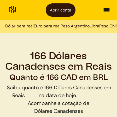
Abrir conta
Dólar para real
Euro para real
Peso Argentino
Libra
Peso Chi
166 Dólares
Canadenses em Reais
Quanto é 166 CAD em BRL
Saiba quanto é
166
Dólares Canadenses
em
Reais
na data de hoje.
Acompanhe a cotação de
Dólares Canadenses