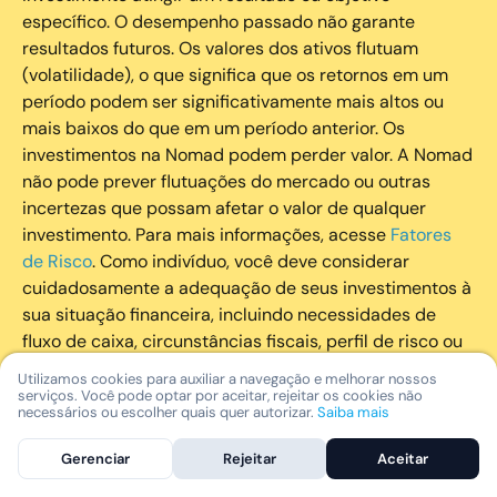
específico. O desempenho passado não garante
resultados futuros. Os valores dos ativos flutuam
(volatilidade), o que significa que os retornos em um
período podem ser significativamente mais altos ou
mais baixos do que em um período anterior. Os
investimentos na Nomad podem perder valor. A Nomad
não pode prever flutuações do mercado ou outras
incertezas que possam afetar o valor de qualquer
investimento. Para mais informações, acesse
Fatores
de Risco
. Como indivíduo, você deve considerar
cuidadosamente a adequação de seus investimentos à
sua situação financeira, incluindo necessidades de
fluxo de caixa, circunstâncias fiscais, perfil de risco ou
outros fatores subjetivos. É recomendado que você
Utilizamos cookies para auxiliar a navegação e melhorar nossos
utilize todos os recursos disponíveis para se informar
serviços. Você pode optar por aceitar, rejeitar os cookies não
necessários ou escolher quais quer autorizar.
Saiba mais
sobre investimentos de maneira geral e sobre a
composição geral de seu portfólio. Questões fiscais ou
Gerenciar
Rejeitar
Aceitar
legais relativas aos investimentos realizados através da