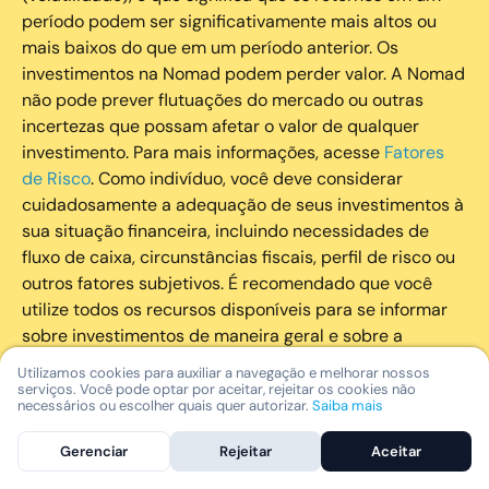
período podem ser significativamente mais altos ou
mais baixos do que em um período anterior. Os
investimentos na Nomad podem perder valor. A Nomad
não pode prever flutuações do mercado ou outras
incertezas que possam afetar o valor de qualquer
investimento. Para mais informações, acesse
Fatores
de Risco
. Como indivíduo, você deve considerar
cuidadosamente a adequação de seus investimentos à
sua situação financeira, incluindo necessidades de
fluxo de caixa, circunstâncias fiscais, perfil de risco ou
outros fatores subjetivos. É recomendado que você
utilize todos os recursos disponíveis para se informar
sobre investimentos de maneira geral e sobre a
composição geral de seu portfólio. Questões fiscais ou
Utilizamos cookies para auxiliar a navegação e melhorar nossos
legais relativas aos investimentos realizados através da
serviços. Você pode optar por aceitar, rejeitar os cookies não
necessários ou escolher quais quer autorizar.
Saiba mais
Nomad devem ser obtidas pelos próprios clientes. A
Nomad e suas afiliadas não fornecem nenhum tipo de
Gerenciar
Rejeitar
Aceitar
aconselhamento legal ou fiscal.