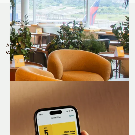
Quem é Nomad tem
muito mais
Aproveite todos os benefícios e vantagens
exclusivas da sua Conta Internacional
Nomad Lounge