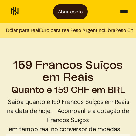
Abrir conta
Dólar para real
Euro para real
Peso Argentino
Libra
Peso Chi
159 Francos Suíços
em Reais
Quanto é 159 CHF em BRL
Saiba quanto é
159
Francos Suíços
em
Reais
na data de hoje.
Acompanhe a cotação de
Francos Suíços
em tempo real no conversor de moedas.