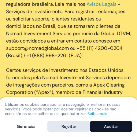
reguladora brasileira. Leia mais nos
Avisos Legais
-
Serviços de Investimento. Para registrar reclamações
ou solicitar suporte, clientes residentes ou
domiciliados no Brasil, que se tornaram clientes da
Nomad Investement Services por meio da Global DTVM,
estão convidados a entrar em contato conosco em
support@nomadglobal.com ou +55 (11) 4200-0204
(Brasil) / +1 (888) 998-2261 (EUA).
Certos serviços de investimento nos Estados Unidos
fornecidos pela Nomad Investment Services dependem
de integrações com parceiros, como a Apex Clearing
Corporation (“Apex”), membro da Financial Industry
Regulatory Authority (“FINRA”) (www.finra.org) e da
Utilizamos cookies para auxiliar a navegação e melhorar nossos
Securities Investor Protection Corporation (“SIPC”)
serviços. Você pode optar por aceitar, rejeitar os cookies não
(https://www.sipc.org/).
necessários ou escolher quais quer autorizar.
Saiba mais
Gerenciar
Rejeitar
Aceitar
A SIPC protege os valores mobiliários de clientes de
seus membros em até US$ 250.000,00 para