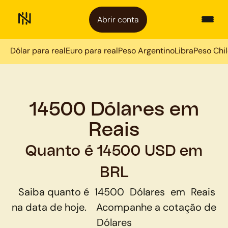
Abrir conta
Dólar para real
Euro para real
Peso Argentino
Libra
Peso Chi
14500 Dólares em
Reais
Quanto é 14500 USD em
BRL
Saiba quanto é
14500
Dólares
em
Reais
na data de hoje.
Acompanhe a cotação de
Dólares