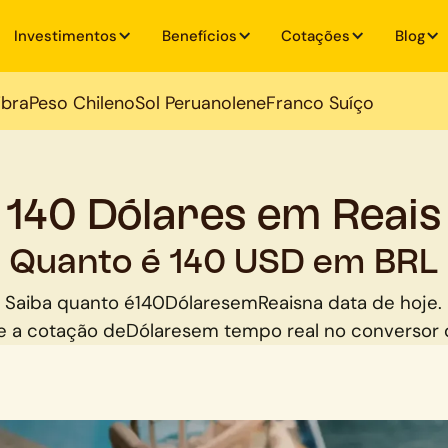
Investimentos
Benefícios
Cotações
Blog
ibra
Peso Chileno
Sol Peruano
Iene
Franco Suíço
140 Dólares em Reais
Quanto é 140 USD em BRL
Saiba quanto é
140
Dólares
em
Reais
na data de hoje.
 a cotação de
Dólares
em tempo real no conversor