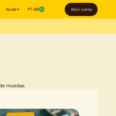
Ajuda
PT-BR
Abrir conta
 de moedas.