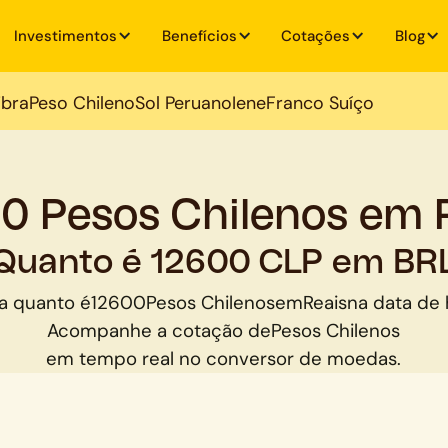
Investimentos
Benefícios
Cotações
Blog
ibra
Peso Chileno
Sol Peruano
Iene
Franco Suíço
0 Pesos Chilenos em 
Quanto é 12600 CLP em BR
a quanto é
12600
Pesos Chilenos
em
Reais
na data de 
Acompanhe a cotação de
Pesos Chilenos
em tempo real no conversor de moedas.