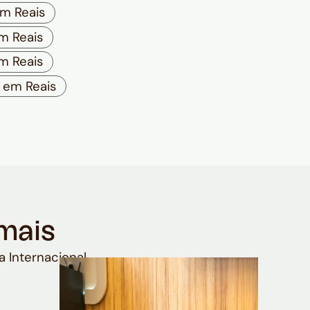
m Reais
m Reais
m Reais
 em Reais
mais
a Internacional