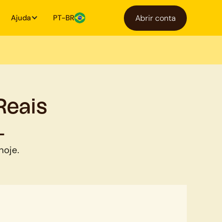
Ajuda
PT-BR
Abrir conta
Reais
L
hoje.