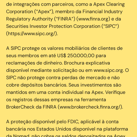
de integrações com parceiros, como a Apex Clearing
Corporation (“Apex”), membro da Financial Industry
Regulatory Authority (“FINRA”) (www.finra.org) e da
Securities Investor Protection Corporation (“SIPC”)
(https://www.sipc.org/).
A SIPC protege os valores mobiliários de clientes de
seus membros em até US$ 250.000,00 para
reclamações de dinheiro. Brochura explicativa
disponível mediante solicitação ou em www.sipc.org. O
SIPC não protege contra perdas de mercado e não
cobre depósitos bancários. Seus investimentos são
mantidos em uma conta individual na Apex. Verifique
os registros dessas empresas na ferramenta
BrokerCheck da FINRA (www.brokercheck.finra.org/).
A proteção disponível pelo FDIC, aplicável à conta
bancária nos Estados Unidos disponível na plataforma
da Nomad, não cobre os saldos depositados na Apex.