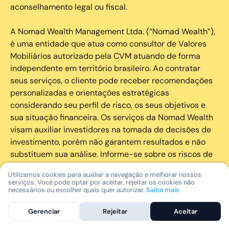
aconselhamento legal ou fiscal.
A Nomad Wealth Management Ltda. (“Nomad Wealth”),
é uma entidade que atua como consultor de Valores
Mobiliários autorizado pela CVM atuando de forma
independente em território brasileiro. Ao contratar
seus serviços, o cliente pode receber recomendações
personalizadas e orientações estratégicas
considerando seu perfil de risco, os seus objetivos e
sua situação financeira. Os serviços da Nomad Wealth
visam auxiliar investidores na tomada de decisões de
investimento, porém não garantem resultados e não
substituem sua análise. Informe-se sobre os riscos de
cada investimento e invista com responsabilidade.
Utilizamos cookies para auxiliar a navegação e melhorar nossos
serviços. Você pode optar por aceitar, rejeitar os cookies não
As marcas registradas, logotipos e marcas de serviço
necessários ou escolher quais quer autorizar.
Saiba mais
que aparecem nos Serviços, incluindo, mas não se
Gerenciar
Rejeitar
Aceitar
limitando à marca registrada “Nomad” são marcas
registradas e marcas de serviço da Nomad. Outros