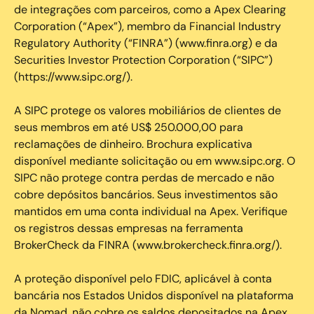
de integrações com parceiros, como a Apex Clearing
Corporation (“Apex”), membro da Financial Industry
Regulatory Authority (“FINRA”) (www.finra.org) e da
Securities Investor Protection Corporation (“SIPC”)
(https://www.sipc.org/).
A SIPC protege os valores mobiliários de clientes de
seus membros em até US$ 250.000,00 para
reclamações de dinheiro. Brochura explicativa
disponível mediante solicitação ou em www.sipc.org. O
SIPC não protege contra perdas de mercado e não
cobre depósitos bancários. Seus investimentos são
mantidos em uma conta individual na Apex. Verifique
os registros dessas empresas na ferramenta
BrokerCheck da FINRA (www.brokercheck.finra.org/).
A proteção disponível pelo FDIC, aplicável à conta
bancária nos Estados Unidos disponível na plataforma
da Nomad, não cobre os saldos depositados na Apex.