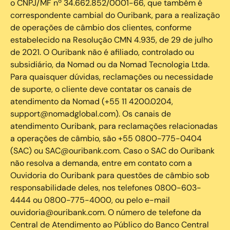
o CNPJ/MF nº 34.662.852/0001-66, que também é
correspondente cambial do Ouribank, para a realização
de operações de câmbio dos clientes, conforme
estabelecido na Resolução CMN 4.935, de 29 de julho
de 2021. O Ouribank não é afiliado, controlado ou
subsidiário, da Nomad ou da Nomad Tecnologia Ltda.
Para quaisquer dúvidas, reclamações ou necessidade
de suporte, o cliente deve contatar os canais de
atendimento da Nomad (+55 11 4200.0204,
support@nomadglobal.com). Os canais de
atendimento Ouribank, para reclamações relacionadas
a operações de câmbio, são +55 0800-775-0404
(SAC) ou SAC@ouribank.com. Caso o SAC do Ouribank
não resolva a demanda, entre em contato com a
Ouvidoria do Ouribank para questões de câmbio sob
responsabilidade deles, nos telefones 0800-603-
4444 ou 0800-775-4000, ou pelo e-mail
ouvidoria@ouribank.com. O número de telefone da
Central de Atendimento ao Público do Banco Central