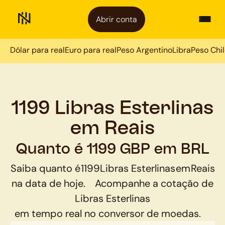
Abrir conta
Dólar para real
Euro para real
Peso Argentino
Libra
Peso Chi
1199 Libras Esterlinas
em Reais
Quanto é 1199 GBP em BRL
Saiba quanto é
1199
Libras Esterlinas
em
Reais
na data de hoje.
Acompanhe a cotação de
Libras Esterlinas
em tempo real no conversor de moedas.