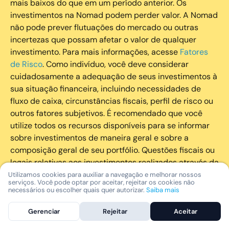
mais baixos do que em um período anterior. Os
investimentos na Nomad podem perder valor. A Nomad
não pode prever flutuações do mercado ou outras
incertezas que possam afetar o valor de qualquer
investimento. Para mais informações, acesse
Fatores
de Risco
. Como indivíduo, você deve considerar
cuidadosamente a adequação de seus investimentos à
sua situação financeira, incluindo necessidades de
fluxo de caixa, circunstâncias fiscais, perfil de risco ou
outros fatores subjetivos. É recomendado que você
utilize todos os recursos disponíveis para se informar
sobre investimentos de maneira geral e sobre a
composição geral de seu portfólio. Questões fiscais ou
legais relativas aos investimentos realizados através da
Nomad devem ser obtidas pelos próprios clientes. A
Utilizamos cookies para auxiliar a navegação e melhorar nossos
serviços. Você pode optar por aceitar, rejeitar os cookies não
Nomad e suas afiliadas não fornecem nenhum tipo de
necessários ou escolher quais quer autorizar.
Saiba mais
aconselhamento legal ou fiscal.
Gerenciar
Rejeitar
Aceitar
A Nomad Wealth Management Ltda. (“Nomad Wealth”),