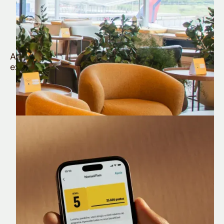
Quem é Nomad tem
muito mais
Aproveite todos os benefícios e vantagens
exclusivas da sua Conta Internacional
Nomad Lounge
Sala VIP no Aeroporto de Guarulhos