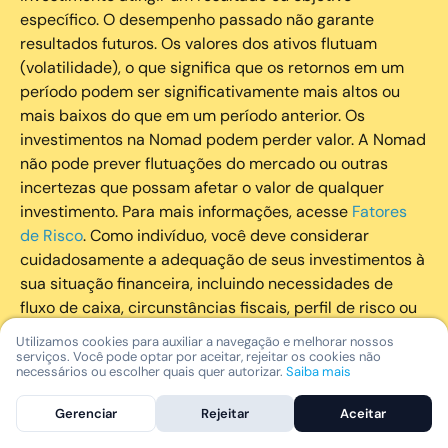
específico. O desempenho passado não garante
resultados futuros. Os valores dos ativos flutuam
(volatilidade), o que significa que os retornos em um
período podem ser significativamente mais altos ou
mais baixos do que em um período anterior. Os
investimentos na Nomad podem perder valor. A Nomad
não pode prever flutuações do mercado ou outras
incertezas que possam afetar o valor de qualquer
investimento. Para mais informações, acesse
Fatores
de Risco
. Como indivíduo, você deve considerar
cuidadosamente a adequação de seus investimentos à
sua situação financeira, incluindo necessidades de
fluxo de caixa, circunstâncias fiscais, perfil de risco ou
outros fatores subjetivos. É recomendado que você
Utilizamos cookies para auxiliar a navegação e melhorar nossos
utilize todos os recursos disponíveis para se informar
serviços. Você pode optar por aceitar, rejeitar os cookies não
necessários ou escolher quais quer autorizar.
Saiba mais
sobre investimentos de maneira geral e sobre a
composição geral de seu portfólio. Questões fiscais ou
Gerenciar
Rejeitar
Aceitar
legais relativas aos investimentos realizados através da