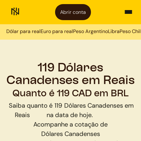
Abrir conta
Dólar para real
Euro para real
Peso Argentino
Libra
Peso Chi
119 Dólares
Canadenses em Reais
Quanto é 119 CAD em BRL
Saiba quanto é
119
Dólares Canadenses
em
Reais
na data de hoje.
Acompanhe a cotação de
Dólares Canadenses