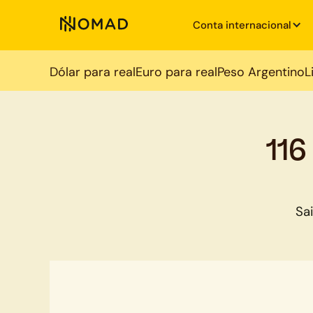
Conta internacional
Dólar para real
Euro para real
Peso Argentino
L
116
Sa