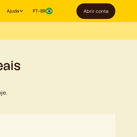
Ajuda
PT-BR
Abrir conta
eais
je.