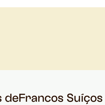
s de
Francos Suíços