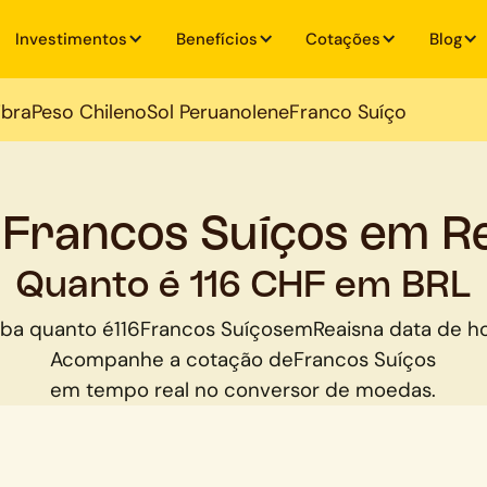
Investimentos
Benefícios
Cotações
Blog
ibra
Peso Chileno
Sol Peruano
Iene
Franco Suíço
 Francos Suíços em R
Quanto é 116 CHF em BRL
iba quanto é
116
Francos Suíços
em
Reais
na data de ho
Acompanhe a cotação de
Francos Suíços
em tempo real no conversor de moedas.