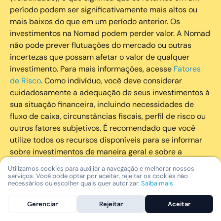
período podem ser significativamente mais altos ou
mais baixos do que em um período anterior. Os
investimentos na Nomad podem perder valor. A Nomad
não pode prever flutuações do mercado ou outras
incertezas que possam afetar o valor de qualquer
investimento. Para mais informações, acesse
Fatores
de Risco
. Como indivíduo, você deve considerar
cuidadosamente a adequação de seus investimentos à
sua situação financeira, incluindo necessidades de
fluxo de caixa, circunstâncias fiscais, perfil de risco ou
outros fatores subjetivos. É recomendado que você
utilize todos os recursos disponíveis para se informar
sobre investimentos de maneira geral e sobre a
composição geral de seu portfólio. Questões fiscais ou
Utilizamos cookies para auxiliar a navegação e melhorar nossos
legais relativas aos investimentos realizados através da
serviços. Você pode optar por aceitar, rejeitar os cookies não
necessários ou escolher quais quer autorizar.
Saiba mais
Nomad devem ser obtidas pelos próprios clientes. A
Nomad e suas afiliadas não fornecem nenhum tipo de
Gerenciar
Rejeitar
Aceitar
aconselhamento legal ou fiscal.