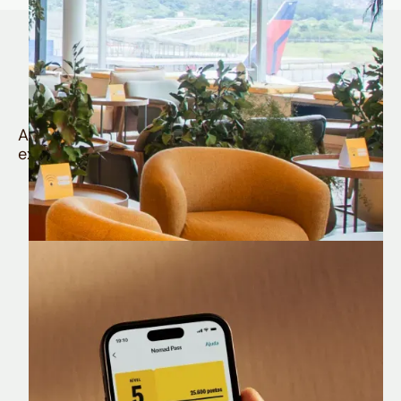
Quem é Nomad tem
muito mais
Aproveite todos os benefícios e vantagens
exclusivas da sua Conta Internacional
Nomad Lounge