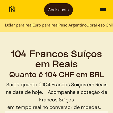
Abrir conta
Dólar para real
Euro para real
Peso Argentino
Libra
Peso Chi
104 Francos Suíços
em Reais
Quanto é 104 CHF em BRL
Saiba quanto é
104
Francos Suíços
em
Reais
na data de hoje.
Acompanhe a cotação de
Francos Suíços
em tempo real no conversor de moedas.