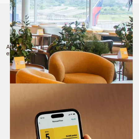
Quem é Nomad tem
muito mais
Aproveite todos os benefícios e vantagens
exclusivas da sua Conta Internacional
Nomad Lounge