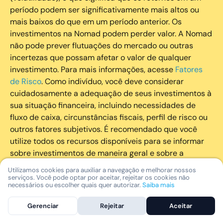
período podem ser significativamente mais altos ou
mais baixos do que em um período anterior. Os
investimentos na Nomad podem perder valor. A Nomad
não pode prever flutuações do mercado ou outras
incertezas que possam afetar o valor de qualquer
investimento. Para mais informações, acesse
Fatores
de Risco
. Como indivíduo, você deve considerar
cuidadosamente a adequação de seus investimentos à
sua situação financeira, incluindo necessidades de
fluxo de caixa, circunstâncias fiscais, perfil de risco ou
outros fatores subjetivos. É recomendado que você
utilize todos os recursos disponíveis para se informar
sobre investimentos de maneira geral e sobre a
composição geral de seu portfólio. Questões fiscais ou
Utilizamos cookies para auxiliar a navegação e melhorar nossos
legais relativas aos investimentos realizados através da
serviços. Você pode optar por aceitar, rejeitar os cookies não
necessários ou escolher quais quer autorizar.
Saiba mais
Nomad devem ser obtidas pelos próprios clientes. A
Nomad e suas afiliadas não fornecem nenhum tipo de
Gerenciar
Rejeitar
Aceitar
aconselhamento legal ou fiscal.