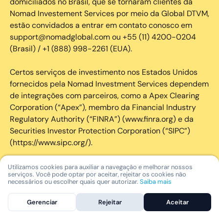
domiciliados no Brasil, que se tornaram clientes da
Nomad Investement Services por meio da Global DTVM,
estão convidados a entrar em contato conosco em
support@nomadglobal.com ou +55 (11) 4200-0204
(Brasil) / +1 (888) 998-2261 (EUA).
Certos serviços de investimento nos Estados Unidos
fornecidos pela Nomad Investment Services dependem
de integrações com parceiros, como a Apex Clearing
Corporation (“Apex”), membro da Financial Industry
Regulatory Authority (“FINRA”) (www.finra.org) e da
Securities Investor Protection Corporation (“SIPC”)
(https://www.sipc.org/).
A SIPC protege os valores mobiliários de clientes de
Utilizamos cookies para auxiliar a navegação e melhorar nossos
serviços. Você pode optar por aceitar, rejeitar os cookies não
seus membros em até US$ 250.000,00 para
necessários ou escolher quais quer autorizar.
Saiba mais
reclamações de dinheiro. Brochura explicativa
disponível mediante solicitação ou em www.sipc.org. O
Gerenciar
Rejeitar
Aceitar
SIPC não protege contra perdas de mercado e não