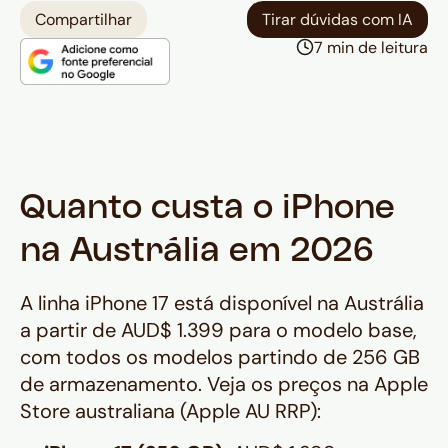
com o
Cartão de Débito
Compartilhar
Tirar dúvidas com IA
Internacional Nomad
que converte
7 min de leitura
o seu saldo em dólar americano
direto em dólar australiano —
cartões de crédito brasileiros
tradicionais podem encarecer a
compra entre 4% e 7%.
Dica prática: retire o iPhone da caixa
Quanto custa o iPhone
e insira o chip antes de passar pela
na Austrália em 2026
alfândega — um aparelho em uso
pessoal tem tratamento diferente
A linha iPhone 17 está disponível na Austrália
de um produto lacrado, que pode
a partir de AUD$ 1.399 para o modelo base,
ser interpretado como produto para
com todos os modelos partindo de 256 GB
revenda.
de armazenamento. Veja os preços na Apple
Store australiana (Apple AU RRP):