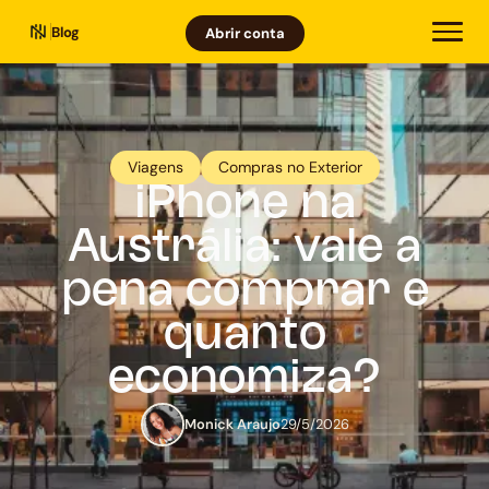
Blog
Abrir conta
Viagens
Compras no Exterior
iPhone na
Austrália: vale a
pena comprar e
quanto
economiza?
Monick Araujo
29/5/2026