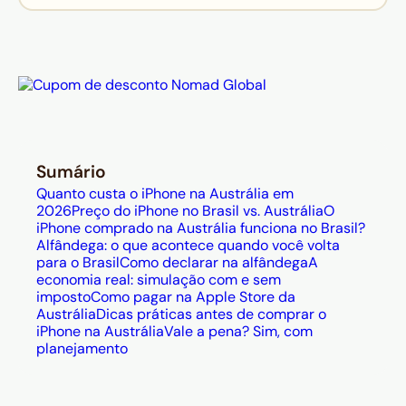
o imposto da alfândega.
O modelo australiano funciona
normalmente no Brasil: é
desbloqueado de fábrica,
compatível com chips nacionais 4G
e 5G, e a garantia Apple cobre
defeitos de fabricação em qualquer
Sumário
país.
Quanto custa o iPhone na Austrália em
A
cota de isenção da alfândega é
2026
Preço do iPhone no Brasil vs. Austrália
O
iPhone comprado na Austrália funciona no Brasil?
de US$ 1.000
sobre o total de
Alfândega: o que acontece quando você volta
compras da viagem — o iPhone 17
para o Brasil
Como declarar na alfândega
A
economia real: simulação com e sem
base (≈ US$ 890) entra dentro do
imposto
Como pagar na Apple Store da
limite, mas os modelos Pro e Pro
Austrália
Dicas práticas antes de comprar o
Max ultrapassam e geram imposto
iPhone na Austrália
Vale a pena? Sim, com
planejamento
de 50% sobre o excedente.
Para não perder a economia na
conversão, pague na Apple Store