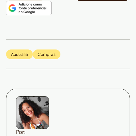
Austrália
Compras
Por: