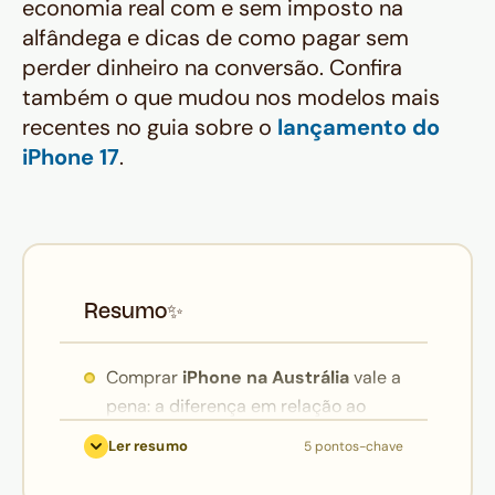
economia real com e sem imposto na
alfândega e dicas de como pagar sem
perder dinheiro na conversão. Confira
também o que mudou nos modelos mais
recentes no guia sobre o
lançamento do
iPhone 17
.
Resumo
✨
Comprar
iPhone na Austrália
vale a
pena: a diferença em relação ao
Brasil chega a 37% no modelo base
Ler resumo
5 pontos-chave
e a mais de R$ 4.500 nos modelos
Pro — mesmo depois de considerar