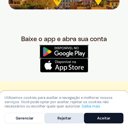
Baixe o app e abra sua conta
Destinos internacionais
Utilizamos cookies para auxiliar a navegação e melhorar nossos
serviços. Você pode optar por aceitar, rejeitar os cookies não
O que fazer Nova York
necessários ou escolher quais quer autorizar.
Saiba mais
Restaurantes em Miami
Gerenciar
Rejeitar
Aceitar
O que fazer no México