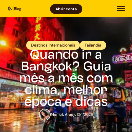
Blog
Abrir conta
Destinos Internacionais
Tailândia
Quando ir a
Bangkok? Guia
mês a mês com
clima, melhor
época e dicas
Monick Araujo
13/1/2026