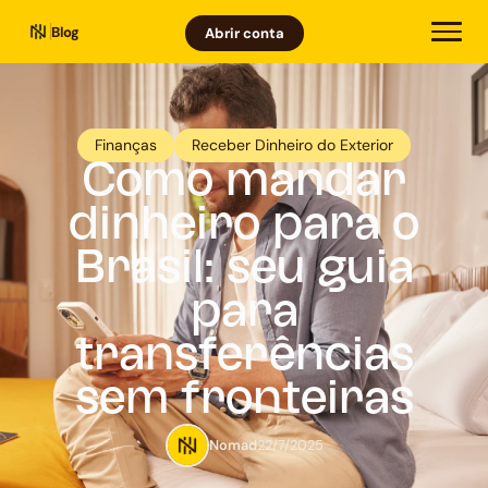
Blog
Abrir conta
Finanças
Receber Dinheiro do Exterior
Como mandar
dinheiro para o
Brasil: seu guia
para
transferências
sem fronteiras
Nomad
22/7/2025