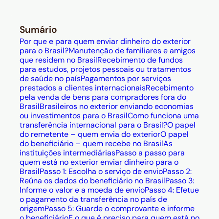
Sumário
Por que e para quem enviar dinheiro do exterior
para o Brasil?
Manutenção de familiares e amigos
que residem no Brasil
Recebimento de fundos
para estudos, projetos pessoais ou tratamentos
de saúde no país
Pagamentos por serviços
prestados a clientes internacionais
Recebimento
pela venda de bens para compradores fora do
Brasil
Brasileiros no exterior enviando economias
ou investimentos para o Brasil
Como funciona uma
transferência internacional para o Brasil?
O papel
do remetente – quem envia do exterior
O papel
do beneficiário – quem recebe no Brasil
As
instituições intermediárias
Passo a passo para
quem está no exterior enviar dinheiro para o
Brasil
Passo 1: Escolha o serviço de envio
Passo 2:
Reúna os dados do beneficiário no Brasil
Passo 3:
Informe o valor e a moeda de envio
Passo 4: Efetue
o pagamento da transferência no país de
origem
Passo 5: Guarde o comprovante e informe
o beneficiário
E o que é preciso para quem está no