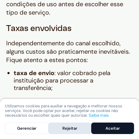
condições de uso antes de escolher esse
tipo de serviço.
Taxas envolvidas
Independentemente do canal escolhido,
alguns custos são praticamente inevitáveis.
Fique atento a estes pontos:
taxa de envio
: valor cobrado pela
instituição para processar a
transferência;
taxa de conversão
: percentual aplicado
Utilizamos cookies para auxiliar a navegação e melhorar nossos
sobre a cotação comercial;
serviços. Você pode optar por aceitar, rejeitar os cookies não
necessários ou escolher quais quer autorizar.
Saiba mais
taxas de recebimento no Brasil
: alguns
Gerenciar
Rejeitar
Aceitar
bancos brasileiros cobram tarifas para