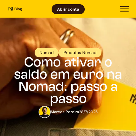
Blog
Abrir conta
Nomad
Produtos Nomad
Como ativar o
saldo em euro na
Nomad: passo a
passo
Marcos Pereira
28/7/2026