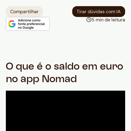
A principal vantagem de converter
Compartilhar
Tirar dúvidas com IA
antes de embarcar é a
5 min de leitura
previsibilidade: você sabe
exatamente quanto tem disponível
em euros, quanto pagou pela
conversão e acompanha o saldo
pelo app sem variações ou
surpresas no momento da compra.
O que é o saldo em euro
no app Nomad