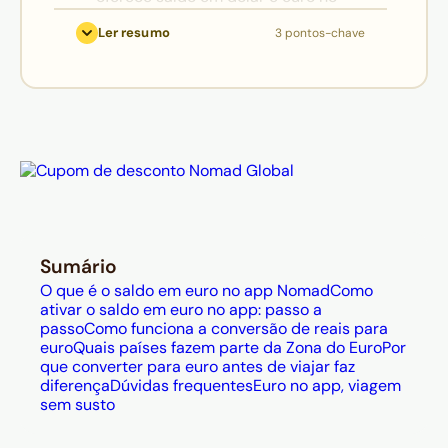
mesmo app, funcionando de forma
Ler resumo
3 pontos-chave
independente — o saldo em euro é
indicado para pagamentos na Zona
do Euro (20 países), enquanto o
dólar segue sendo a opção mais
versátil para destinos fora dela; o
Cartão Nomad prioriza
automaticamente o euro ao pagar
em estabelecimentos europeus.
Para ativar o saldo em euro, basta
Sumário
acessar o app, tocar em "Adicionar
O que é o saldo em euro no app Nomad
Como
dinheiro" e escolher converter a
ativar o saldo em euro no app: passo a
passo
Como funciona a conversão de reais para
partir de reais (via Pix, mínimo de R$
euro
Quais países fazem parte da Zona do Euro
Por
50) ou diretamente do saldo em
que converter para euro antes de viajar faz
diferença
Dúvidas frequentes
Euro no app, viagem
dólar — neste caso, com spread de
sem susto
apenas 0,3% e sem consumir o
limite de conversão brasileiro.