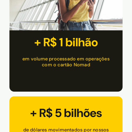
+ R$ 1 bilhão
em volume processado em operações
com o cartão Nomad
+ R$ 5 bilhões
de dólares movimentados por nossos