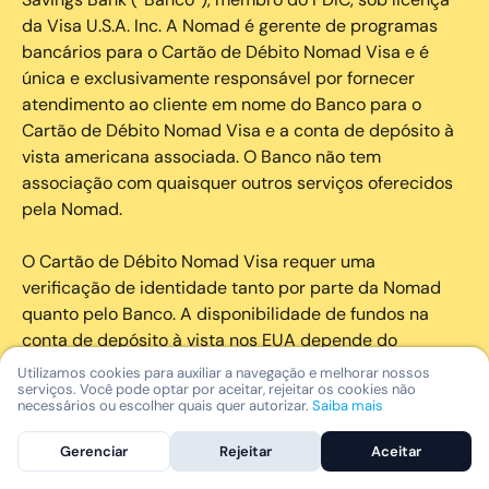
da Visa U.S.A. Inc. A Nomad é gerente de programas
bancários para o Cartão de Débito Nomad Visa e é
única e exclusivamente responsável por fornecer
atendimento ao cliente em nome do Banco para o
Cartão de Débito Nomad Visa e a conta de depósito à
vista americana associada. O Banco não tem
associação com quaisquer outros serviços oferecidos
pela Nomad.
O Cartão de Débito Nomad Visa requer uma
verificação de identidade tanto por parte da Nomad
quanto pelo Banco. A disponibilidade de fundos na
conta de depósito à vista nos EUA depende do
momento das suas instruções de pagamento e pode
Utilizamos cookies para auxiliar a navegação e melhorar nossos
serviços. Você pode optar por aceitar, rejeitar os cookies não
estar sujeita a restrições de prevenção a fraudes.
necessários ou escolher quais quer autorizar.
Saiba mais
Portanto, os tempos de transferência podem variar.
Gerenciar
Rejeitar
Aceitar
Fundos depositados em reais não são mantidos com o