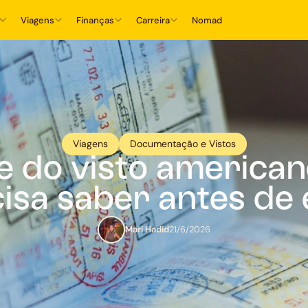
Viagens
Finanças
Carreira
Nomad
Viagens
Documentação e Vistos
e do visto american
isa saber antes d
Mari Hadid
21/6/2026