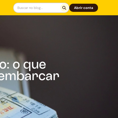
Abrir conta
o: o que
e embarcar