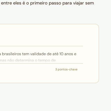
 entre eles é o primeiro passo para viajar sem
 brasileiros tem validade de até 10 anos e
 mas não determina o tempo de
 isso é o I-94, documento eletrônico
3 pontos-chave
riza a estadia de até 6 meses por viagem.
to você está nos EUA sem problema algum,
ja respeitado; já o overstay (ficar além da
aticamente o visto e pode gerar proibição
s — mesmo um único dia a mais já