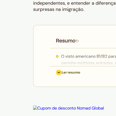
independentes, e entender a diferença
surpresas na imigração.
Resumo
✨
O visto americano B1/B2 para
permite múltiplas entradas,
permanência — quem controla
Ler resumo
emitido na chegada que auto
O visto pode vencer enquan
desde que o prazo do I-94 se
data do I-94) cancela autom
de re-entrada de 3 a 10 ano
configura a infração.