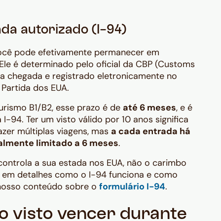
da autorizado (I-94)
você pode efetivamente permanecer em
Ele é determinado pelo oficial da CBP (Customs
a chegada e registrado eletronicamente no
 Partida dos EUA.
turismo B1/B2, esse prazo é de
até 6 meses
, e é
I-94. Ter um visto válido por 10 anos significa
azer múltiplas viagens, mas
a cada entrada há
almente limitado a 6 meses
.
 controla a sua estada nos EUA, não o carimbo
r em detalhes como o I-94 funciona e como
ra nosso conteúdo sobre o
formulário I-94
.
o visto vencer durante