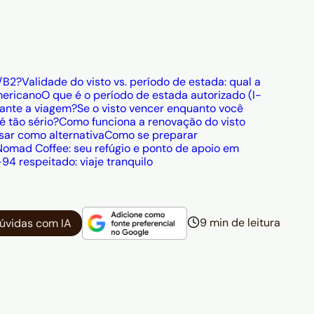
 possível para vistos vencidos há no
vigor desde setembro de 2025);
o ESTA, mas quem tem dupla cidadania
 Program (como Portugal, Alemanha ou
 com o passaporte desse país sem precisar
/B2?
Validade do visto vs. período de estada: qual a
mericano
O que é o período de estada autorizado (I-
rante a viagem?
Se o visto vencer enquanto você
é tão sério?
Como funciona a renovação do visto
sar como alternativa
Como se preparar
Nomad Coffee: seu refúgio e ponto de apoio em
I-94 respeitado: viaje tranquilo
9 min de leitura
dúvidas com IA