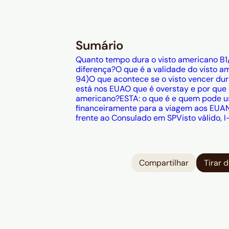
A renovação sem entrevista é
máximo 12 meses (regra em 
brasileiros não podem usar 
com um país do Visa Waiver
Sumário
Itália) pode entrar nos EUA
Quanto tempo dura o visto americano B1
do visto B1/B2.
diferença?
O que é a validade do visto a
94)
O que acontece se o visto vencer du
está nos EUA
O que é overstay e por que 
americano?
ESTA: o que é e quem pode u
financeiramente para a viagem aos EUA
frente ao Consulado em SP
Visto válido, 
Compartilhar
Tirar 