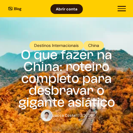
Blog
Abrir conta
Destinos Internacionais
China
O que fazer na
China: roteiro
completo para
desbravar o
gigante asiático
Lucca Costa
17/3/2026