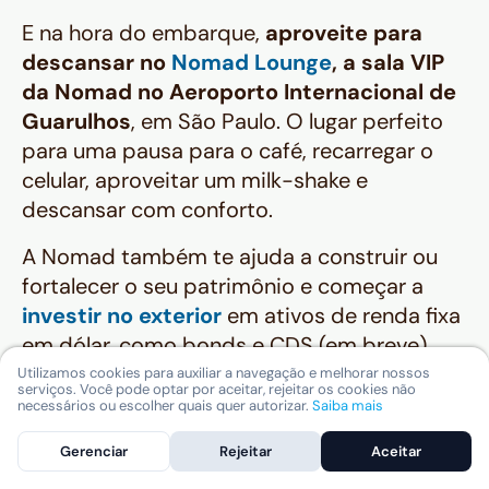
E na hora do embarque,
aproveite para
descansar no
Nomad Lounge
, a sala VIP
da Nomad no Aeroporto Internacional de
Guarulhos
, em São Paulo. O lugar perfeito
para uma pausa para o café, recarregar o
celular, aproveitar um milk-shake e
descansar com conforto.
A Nomad também te ajuda a construir ou
fortalecer o seu patrimônio e começar a
investir no exterior
em ativos de renda fixa
em dólar, como
bonds
e CDS (em breve),
ETFs, REITs, ações de empresas globais e
Utilizamos cookies para auxiliar a navegação e melhorar nossos
serviços. Você pode optar por aceitar, rejeitar os cookies não
fundos de investimento selecionados.
necessários ou escolher quais quer autorizar.
Saiba mais
Além disso, os valores mobiliários da sua
Gerenciar
Rejeitar
Aceitar
Conta Nomad são assegurados por órgãos