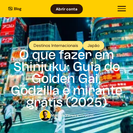
Blog
Abrir conta
Destinos Internacionais
Japão
O que fazer em
Shinjuku: Guia do
Golden Gai,
Godzilla e mirante
grátis (2025)
Marcos Pereira
7/1/2026