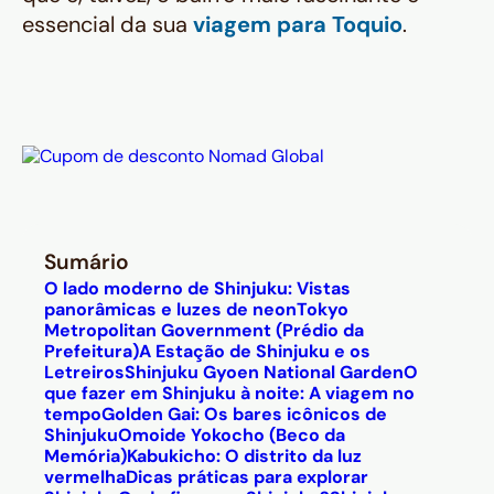
essencial da sua
viagem para Toquio
.
Sumário
O lado moderno de Shinjuku: Vistas
panorâmicas e luzes de neon
Tokyo
Metropolitan Government (Prédio da
Prefeitura)
A Estação de Shinjuku e os
Letreiros
Shinjuku Gyoen National Garden
O
que fazer em Shinjuku à noite: A viagem no
tempo
Golden Gai: Os bares icônicos de
Shinjuku
Omoide Yokocho (Beco da
Memória)
Kabukicho: O distrito da luz
vermelha
Dicas práticas para explorar