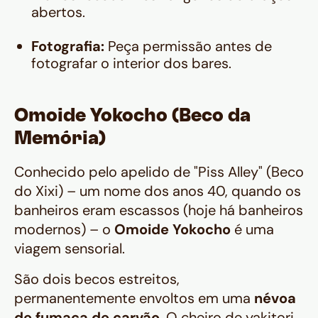
abertos.
Fotografia:
Peça permissão antes de
fotografar o interior dos bares.
Omoide Yokocho (Beco da
Memória)
Conhecido pelo apelido de "Piss Alley" (Beco
do Xixi) – um nome dos anos 40, quando os
banheiros eram escassos (hoje há banheiros
modernos) – o
Omoide Yokocho
é uma
viagem sensorial.
São dois becos estreitos,
permanentemente envoltos em uma
névoa
de fumaça de carvão
. O cheiro de
yakitori