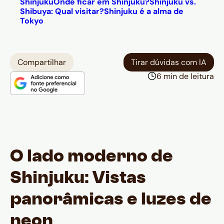
Shinjuku
Onde ficar em Shinjuku?
Shinjuku vs.
Shibuya: Qual visitar?
Shinjuku é a alma de
Tokyo
Compartilhar
Tirar dúvidas com IA
6 min de leitura
O lado moderno de
Shinjuku: Vistas
panorâmicas e luzes de
neon