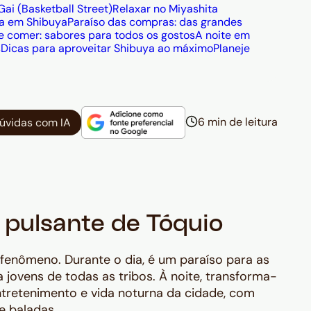
Gai (Basketball Street)
Relaxar no Miyashita
na em Shibuya
Paraíso das compras: das grandes
 comer: sabores para todos os gostos
A noite em
s
Dicas para aproveitar Shibuya ao máximo
Planeje
6 min de leitura
dúvidas com IA
 pulsante de Tóquio
fenômeno. Durante o dia, é um paraíso para as
jovens de todas as tribos. À noite, transforma-
ntretenimento e vida noturna da cidade, com
e baladas.