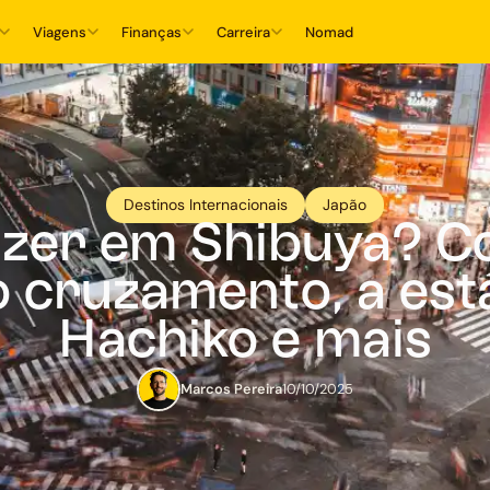
Viagens
Finanças
Carreira
Nomad
Destinos Internacionais
Japão
azer em Shibuya? C
 cruzamento, a est
Hachiko e mais
Marcos Pereira
10/10/2025