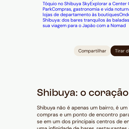
Tóquio no Shibuya Sky
Explorar a Center 
Park
Compras, gastronomia e vida notur
lojas de departamento às boutiques
Onde
Shibuya: dos bares tranquilos às balada
sua viagem para o Japão com a Nomad
Compartilhar
Tirar 
Shibuya: o coração
Shibuya não é apenas um bairro, é um 
compras e um ponto de encontro para 
se em um dos principais centros de e
uma infinidade de bares, restaurantes 