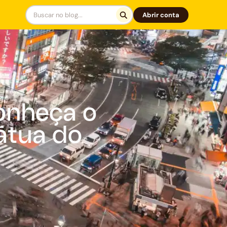
Abrir conta
onheça o
átua do