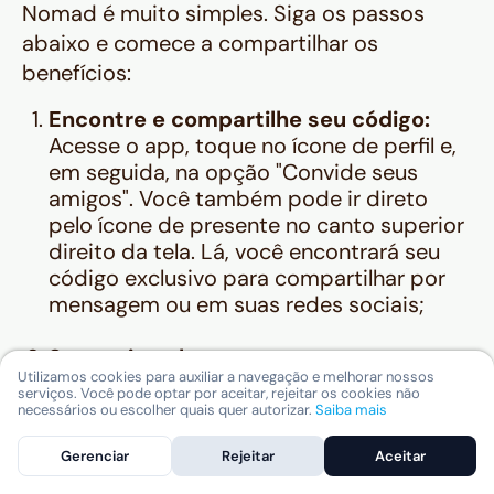
Nomad é muito simples. Siga os passos
abaixo e comece a compartilhar os
benefícios:
Encontre e compartilhe seu código:
Acesse o app, toque no ícone de perfil e,
em seguida, na opção "Convide seus
amigos". Você também pode ir direto
pelo ícone de presente no canto superior
direito da tela. Lá, você encontrará seu
código exclusivo para compartilhar por
mensagem ou em suas redes sociais;
Seu amigo abre a conta com seu
Utilizamos cookies para auxiliar a navegação e melhorar nossos
código:
A pessoa que você indicou
serviços. Você pode optar por aceitar, rejeitar os cookies não
precisa usar o seu código no momento
necessários ou escolher quais quer autorizar.
Saiba mais
da abertura da conta para que os
Gerenciar
Rejeitar
Aceitar
benefícios sejam ativados para ambos;