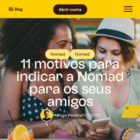
Blog
Abrir conta
Nomad
Nomad
11 motivos para
indicar a Nomad
para os seus
amigos
Marcos Pereira
13/7/2026