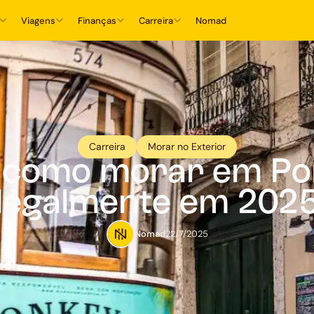
Viagens
Finanças
Carreira
Nomad
Carreira
Morar no Exterior
 como morar em Po
legalmente em 202
Nomad
22/7/2025