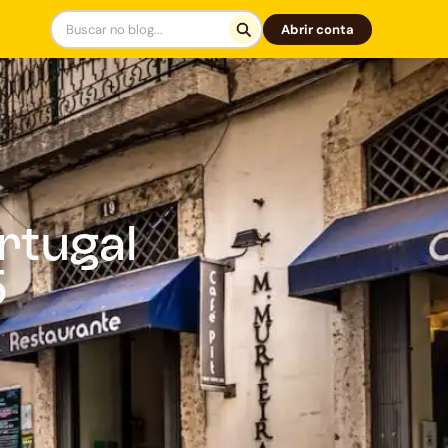
Abrir conta
rtugal
5