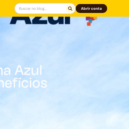
Abrir conta
a Azul
nefícios