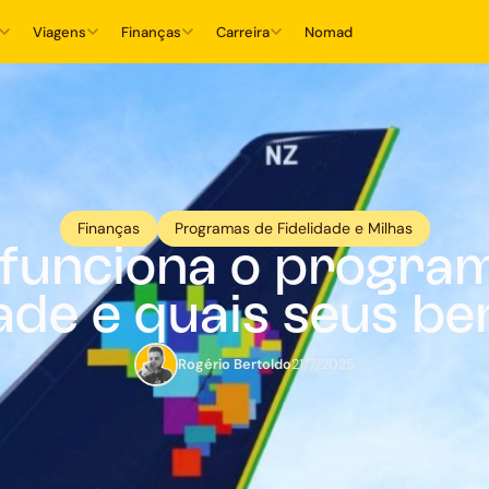
Viagens
Finanças
Carreira
Nomad
Finanças
Programas de Fidelidade e Milhas
funciona o program
ade e quais seus be
Rogério Bertoldo
21/7/2025