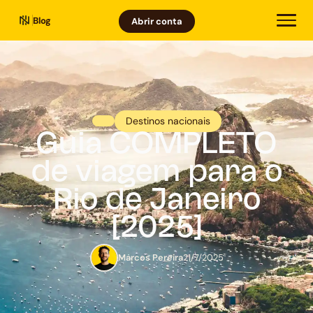
Blog
Abrir conta
Destinos nacionais
Guia COMPLETO
de viagem para o
Rio de Janeiro
[2025]
Marcos Pereira
21/7/2025