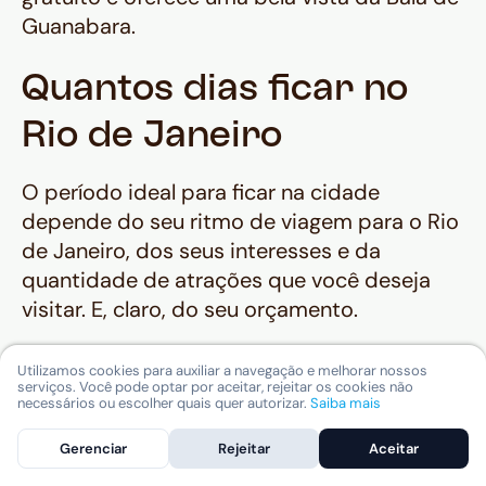
Guanabara.
Quantos dias ficar no
Rio de Janeiro
O período ideal para ficar na cidade
depende do seu ritmo de viagem para o Rio
de Janeiro, dos seus interesses e da
quantidade de atrações que você deseja
visitar. E, claro, do seu orçamento.
No entanto, para ter uma experiência
Utilizamos cookies para auxiliar a navegação e melhorar nossos
equilibrada, o ideal é ficar por um período
serviços. Você pode optar por aceitar, rejeitar os cookies não
necessários ou escolher quais quer autorizar.
Saiba mais
de 5 a 7 dias no Rio. Por isso, fizemos um
pequeno roteiro para te ajudar a definir as
Gerenciar
Rejeitar
Aceitar
atividades.