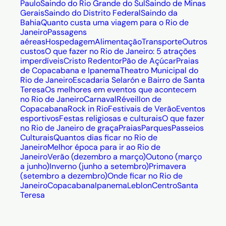
Paulo
Saindo do Rio Grande do Sul
Saindo de Minas
Gerais
Saindo do Distrito Federal
Saindo da
Bahia
Quanto custa uma viagem para o Rio de
Janeiro
Passagens
aéreas
Hospedagem
Alimentação
Transporte
Outros
custos
O que fazer no Rio de Janeiro: 5 atrações
imperdíveis
Cristo Redentor
Pão de Açúcar
Praias
de Copacabana e Ipanema
Theatro Municipal do
Rio de Janeiro
Escadaria Selarón e Bairro de Santa
Teresa
Os melhores em eventos que acontecem
no Rio de Janeiro
Carnaval
Réveillon de
Copacabana
Rock in Rio
Festivais de Verão
Eventos
esportivos
Festas religiosas e culturais
O que fazer
no Rio de Janeiro de graça
Praias
Parques
Passeios
Culturais
Quantos dias ficar no Rio de
Janeiro
Melhor época para ir ao Rio de
Janeiro
Verão (dezembro a março)
Outono (março
a junho)
Inverno (junho a setembro)
Primavera
(setembro a dezembro)
Onde ficar no Rio de
Janeiro
Copacabana
Ipanema
Leblon
Centro
Santa
Teresa