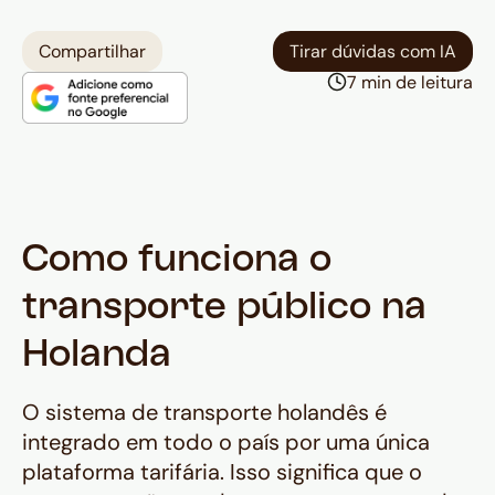
padrões europeus: Amsterdã–
Roterdã sai por ~€18, Amsterdã–
Compartilhar
Tirar dúvidas com IA
Haia por ~€15 e Haia–Delft por
7 min de leitura
apenas ~€3 — todos em menos de
uma hora de viagem.
Desde 2023, também é possível
pagar diretamente por
aproximação com cartão
internacional
nos leitores do
Como funciona o
transporte público, sem precisar do
OV-chipkaart — ideal para quem
transporte público na
não quer carregar um cartão extra
Holanda
na viagem.
O sistema de transporte holandês é
integrado em todo o país por uma única
plataforma tarifária. Isso significa que o