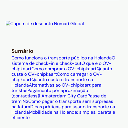
separado para cada modal.
O
OV-chipkaart anônimo
custa
€7,50, é válido por 5 anos e pode
ser comprado nas máquinas da NS
logo ao desembarcar no aeroporto
de Schiphol — carregue pelo menos
€20 de saldo, pois o sistema exige
Sumário
esse mínimo para embarcar no
Como funciona o transporte público na Holanda
O
trem.
sistema de check-in e check-out
O que é o OV-
chipkaart
Como comprar o OV-chipkaart
Quanto
O sistema funciona com
check-in e
custa o OV-chipkaart
Como carregar o OV-
check-out obrigatórios
: esquecer
chipkaart
Quanto custa o transporte na
Holanda
Alternativas ao OV-chipkaart para
de passar o cartão ao desembarcar
turistas
Pagamento por aproximação
resulta na cobrança do valor
(contactless)
I Amsterdam City Card
Passe de
máximo do trajeto, que costuma ser
trem NS
Como pagar o transporte sem surpresas
na fatura
Dicas práticas para usar o transporte na
bem mais alto do que o percurso
Holanda
Mobilidade na Holanda: simples, barata e
real.
eficiente
Os preços são acessíveis para