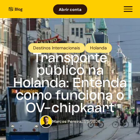
Blog
Abrir conta
Destinos Internacionais
Holanda
Transporte
público na
Holanda: Entenda
como funciona o
OV-chipkaart
Marcos Pereira
31/5/2026