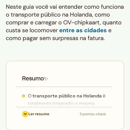
Neste guia você vai entender como funciona
o transporte público na Holanda, como
comprar e carregar o OV-chipkaart, quanto
custa se locomover
entre as cidades
e
como pagar sem surpresas na fatura.
Resumo
✨
O
transporte público na Holanda
é
totalmente integrado: o mesmo
cartão — o OV-chipkaart — funciona
Ler resumo
5 pontos-chave
em trens, trams, metrô e ônibus em
todo o país, sem precisar de bilhete