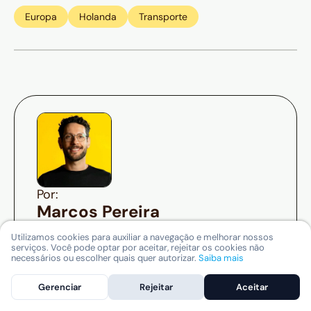
Europa
Holanda
Transporte
Por:
Marcos Pereira
Content Editor
Utilizamos cookies para auxiliar a navegação e melhorar nossos
Para Marcos Pereira, cidades são museus a
serviços. Você pode optar por aceitar, rejeitar os cookies não
necessários ou escolher quais quer autorizar.
Saiba mais
céu aberto. O seu roteiro ideal começa nas
galerias de um museu e termina em um
Gerenciar
Rejeitar
Aceitar
restaurante local que ninguém conhece. Na
Nomad, compartilha roteiros para quem viaja