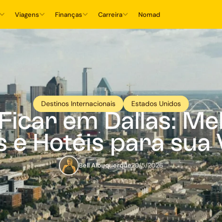
Viagens
Finanças
Carreira
Nomad
Destinos Internacionais
Estados Unidos
Ficar em Dallas: Me
s e Hotéis para sua
Bell Albuquerque
20/5/2026