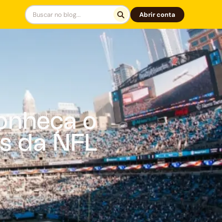
Abrir conta
onheça o
rs da NFL