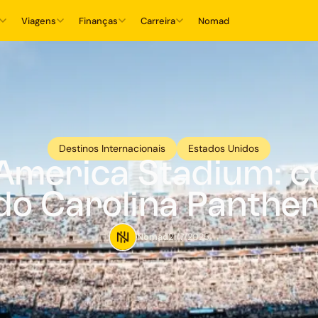
Viagens
Finanças
Carreira
Nomad
Destinos Internacionais
Estados Unidos
 America Stadium: c
do Carolina Panthe
Nomad
21/7/2025