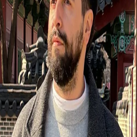
Abrir no Google Maps
Por que visitar?
Se você quer fugir do óbvio em Orlando, precisa conhecer o Prato, em
Winter Park. A culinária italiana é excepcional, com massas artesanais
e um ambiente muito acolhedor. É a escolha perfeita para quem
valoriza uma boa mesa e quer descobrir o lado mais autêntico e
charmoso da cidade.
O que pedir
Dica
Bruno Peccerini
“
Sentar no balcão e pedir o vinho da casa!
”