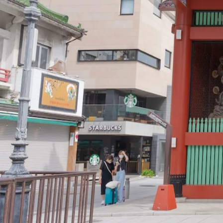
imersão é simplesmente absurda, parece que você está dentro do
Santuário Meiji – Tóquio
Tóquio
Monumentos e História
Santuári
abertura do Japão para o mundo.
Ver dica
Shibuya Sky – Tóquio
Tóquio
Mirantes e Vistas Panorâmicas
Shi
TAITO Station Akihabara – Tóquio
Tóquio
Entretenimento e Div
Não é enorme, mas é bem selecionada.
Ver dica
Templo Sensoji – Tóquio
Tóquio
Monumentos e História
Templo 