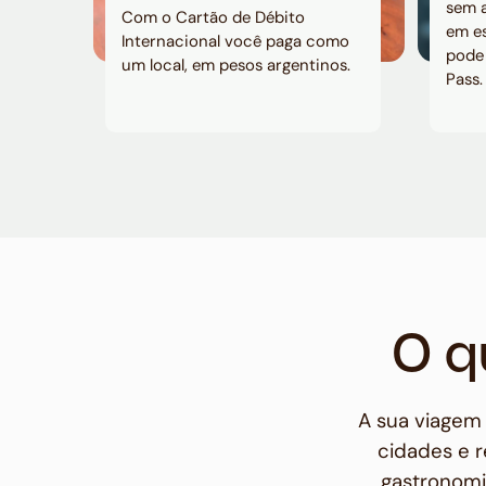
sem a
Com o Cartão de Débito
em es
Internacional você paga como
pode
um local, em pesos argentinos.
Pass.
O q
A sua viagem 
cidades e 
gastronomi