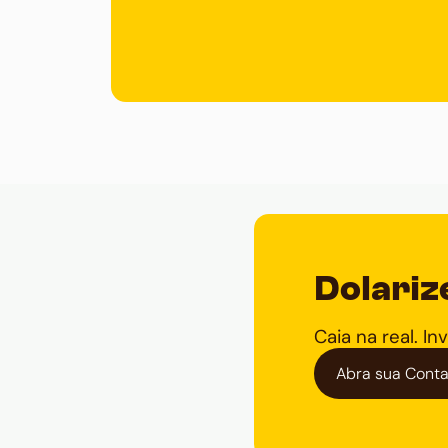
Dolariz
Caia na real. In
Abra sua Conta