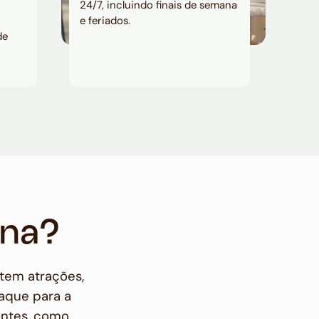
24/7, incluindo finais de semana
e feriados.
de
ina?
 tem atrações,
aque para a
antes, como