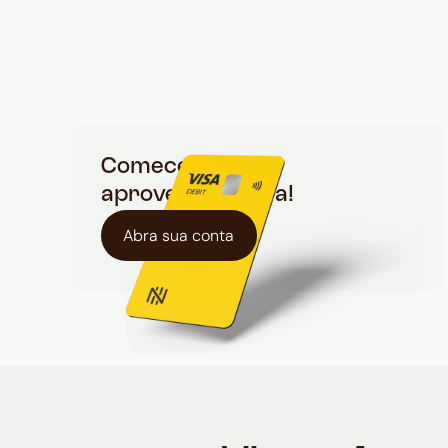
Comece a
aproveitar agora!
Abra sua conta