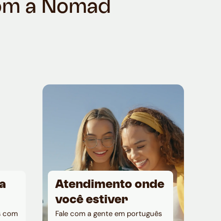
com a Nomad
a
Atendimento onde
você estiver
s com
Fale com a gente em português