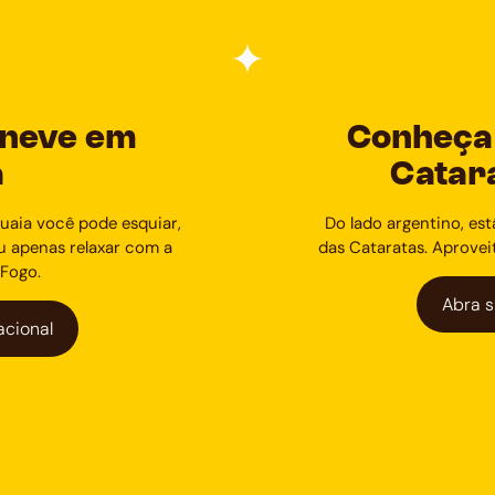
 neve em
Conheça 
a
Catar
uaia você pode esquiar,
Do lado argentino, es
ou apenas relaxar com a
das Cataratas. Aproveit
 Fogo.
Abra s
acional