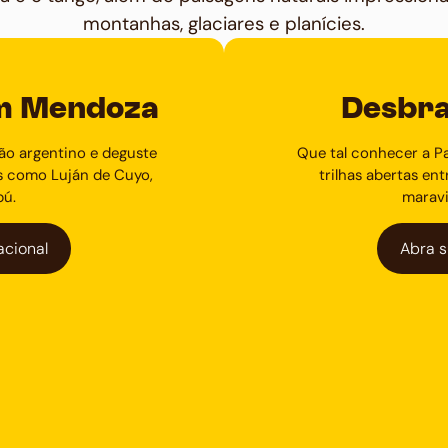
montanhas, glaciares e planícies.
em Mendoza
Desbra
rão argentino e deguste
Que tal conhecer a P
as como Luján de Cuyo,
trilhas abertas e
pú.
maravi
acional
Abra s