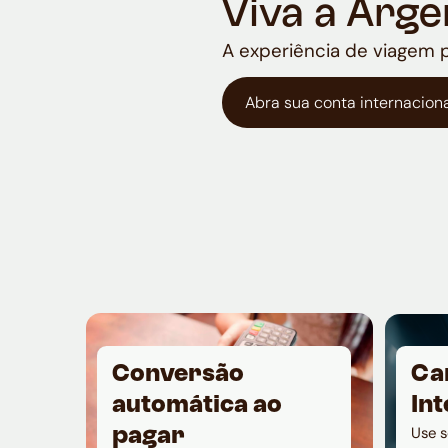
Viva a Arg
A experiência de viagem 
Abra sua conta internaciona
Conversão
Ca
automática ao
Int
Use s
pagar